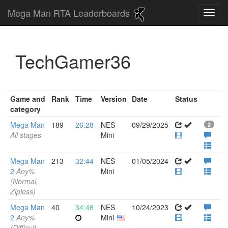
Mega Man RTA Leaderboards
TechGamer36
Game and
Rank
Time
Version
Date
Status
category
Mega Man
189
26:28
NES
09/29/2025
2
All stages
Mini
Mega Man
213
32:44
NES
01/05/2024
2
Any%
Mini
(Normal,
Zipless)
Mega Man
40
34:46
NES
10/24/2023
2
Any%
Mini
(Difficult,